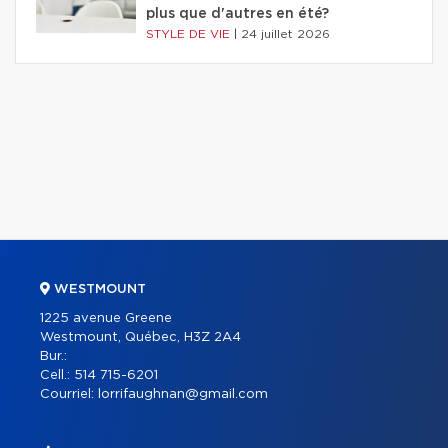
plus que d'autres en été?
STYLE DE VIE
|
24 juillet 2026
WESTMOUNT
1225 avenue Greene
Westmount, Québec, H3Z 2A4
Bur.:
Cell.:
514 715-6201
Courriel:
lorrifaughnan@gmail.com