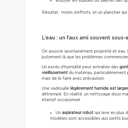
essuyer les liquides ou saletés dès qu
Résultat : moins d’efforts, et un plancher qu
L’eau : un faux ami souvent sous-
On associe spontanément propreté et eau. Po
justement là que les problèmes commencen
Un excès d’humidité peut entraîner des
gon
vieillissement
du matériau, particulièrement p
mais de le faire avec précaution.
Une vadrouille
légèrement humide est large
détrempé. En réalité, un nettoyage doux mai
intensif occasionnel.
Un
aspirateur robot
qui lave en plus d
modèles sont accessibles aux petits bu