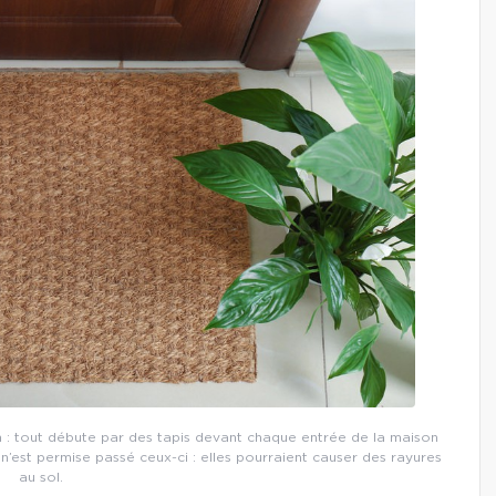
 : tout débute par des tapis devant chaque entrée de la maison
 n’est permise passé ceux-ci : elles pourraient causer des rayures
au sol.