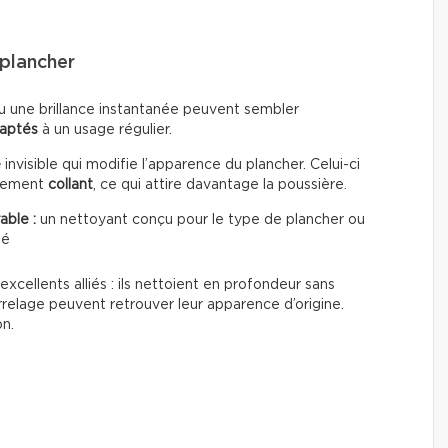
plancher
u une brillance instantanée peuvent sembler
daptés
à un usage régulier.
e
invisible qui modifie l’apparence du plancher. Celui-ci
èrement
collant
, ce qui attire davantage la poussière.
able :
un nettoyant conçu pour le type de plancher ou
té
excellents alliés : ils nettoient en profondeur sans
rrelage peuvent retrouver leur apparence d’origine.
on.