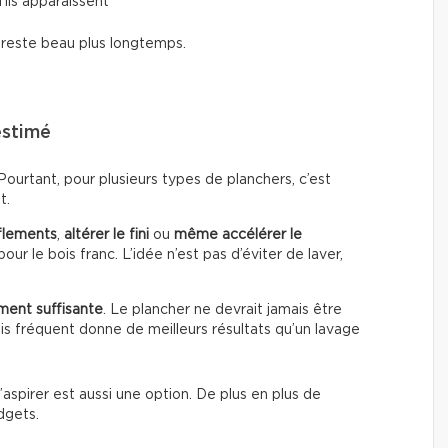
’ils apparaissent
i reste beau plus longtemps.
estimé
urtant, pour plusieurs types de planchers, c’est
t.
flements
,
altérer le fini
ou
même accélérer le
our le bois franc. L’idée n’est pas d’éviter de laver,
ment suffisante
. Le plancher ne devrait jamais être
s fréquent donne de meilleurs résultats qu’un lavage
’aspirer est aussi une option. De plus en plus de
dgets.